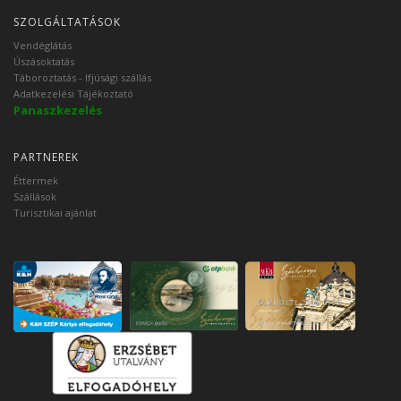
SZOLGÁLTATÁSOK
Vendéglátás
Úszásoktatás
Táboroztatás - Ifjúsági szállás
Adatkezelési Tájékoztató
Panaszkezelés
PARTNEREK
Éttermek
Szállások
Turisztikai ajánlat