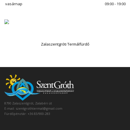
vasárnap
09:00 - 19:00
Zalaszentgróti Termálfürdő
8790 Zalaszentgrót, Zalabéri út
E-mail:
szentgrothtermal@gmail.com
Fürdőpénztár: +36 83/900-283