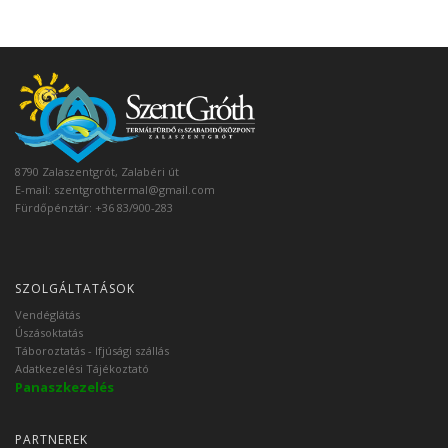
8790 Zalaszentgrót, Zalabéri út
E-mail:
szentgrothtermal@gmail.com
Fürdőpénztár: +36 83/900-283
SZOLGÁLTATÁSOK
Vendéglátás
Úszásoktatás
Táboroztatás - Ifjúsági szállás
Adatkezelési Tájékoztató
Panaszkezelés
PARTNEREK