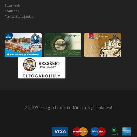
Éttermek
Szállások
Turisztikai ajánlat
2020 © szentgrotfurdo.hu - Minden jog fenntartva!