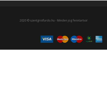
2020 © szentgrotfurdo.hu - Minden jog fenntartva!