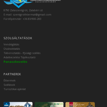
8790 Zalaszentgrót, Zalabéri út
E-mail:
szentgrothtermal@gmail.com
Fürdőpénztár: +36 83/900-283
SZOLGÁLTATÁSOK
Vendéglátás
Úszásoktatás
Táboroztatás - Ifjúsági szállás
Adatkezelési Tájékoztató
Panaszkezelés
PARTNEREK
Éttermek
Szállások
Turisztikai ajánlat