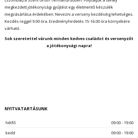
(Szombat) a Szent Gróth Termálfürdőben. Folytatjuk a tavaly
megkezdett jótékonysági gyűjtést egy életmentő készülék
megvásárlása érdekében. Nevezni a verseny kezdéséig lehetséges.
Kezdés reggel 9.00 óra. Eredményhirdetés 15-16.00 óra környékére
várható.
Sok szeretettel várunk minden kedves családot és versenyzőt
a jótékonysági napra!
NYITVATARTÁSUNK
hétfő
09:00 - 19:00
kedd
09:00 - 19:00