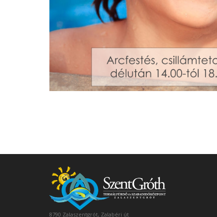
8790 Zalaszentgrót, Zalabéri út