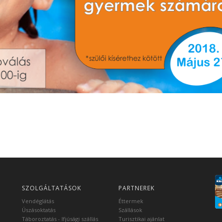
SZOLGÁLTATÁSOK
PARTNEREK
Vendéglátás
Éttermek
Úszásoktatás
Szállások
Táboroztatás - Ifjúsági szállás
Turisztikai ajánlat